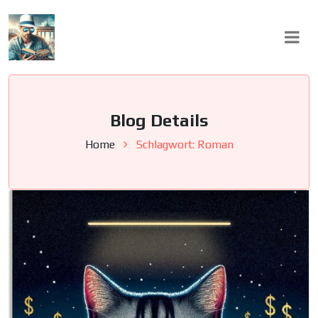
Skip
to
content
Blog Details
Home
Schlagwort:
Roman